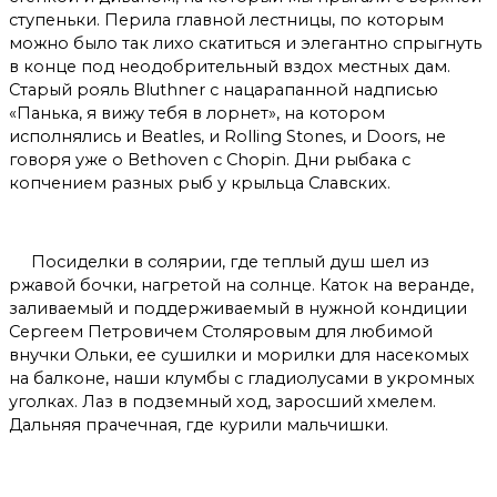
ступеньки. Перила главной лестницы, по которым
можно было так лихо скатиться и элегантно спрыгнуть
в конце под неодобрительный вздох местных дам.
Старый рояль Bluthner с нацарапанной надписью
«Панька, я вижу тебя в лорнет», на котором
исполнялись и Beatles, и Rolling Stones, и Doors, не
говоря уже о Bethoven с Chopin. Дни рыбака с
копчением разных рыб у крыльца Славских.
Посиделки в солярии, где теплый душ шел из
ржавой бочки, нагретой на солнце. Каток на веранде,
заливаемый и поддерживаемый в нужной кондиции
Сергеем Петровичем Столяровым для любимой
внучки Ольки, ее сушилки и морилки для насекомых
на балконе, наши клумбы с гладиолусами в укромных
уголках. Лаз в подземный ход, заросший хмелем.
Дальняя прачечная, где курили мальчишки.