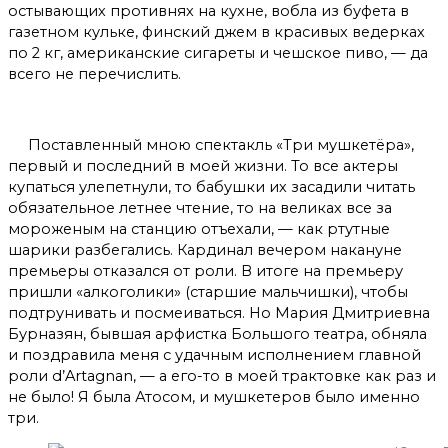
остывающих противнях на кухне, вобла из буфета в
газетном кульке, финский джем в красивых ведерках
по 2 кг, американские сигареты и чешское пиво, — да
всего не перечислить.
Поставленный мною спектакль «Три мушкетёра»,
первый и последний в моей жизни. То все актеры
купаться улепетнули, то бабушки их засадили читать
обязательное летнее чтение, то на великах все за
мороженым на станцию отъехали, — как ртутные
шарики разбегались. Кардинал вечером накануне
премьеры отказался от роли. В итоге на премьеру
пришли «алкоголики» (старшие мальчишки), чтобы
подтрунивать и посмеиваться. Но Мария Дмитриевна
Бурназян, бывшая арфистка Большого театра, обняла
и поздравила меня с удачным исполнением главной
роли d’Artagnan, — а его-то в моей трактовке как раз и
не было! Я была Атосом, и мушкетеров было именно
три.