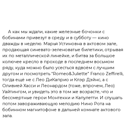
А как мы ждали, какие железные бочонки с
бобинами привезут в среду и в субботу — кино
дважды в неделю. Марья Устиновна в актовом зале,
продающая синевато-зеленоватые билетики, отрывая
их по металлической линейке, и битва за большое
колючее кресло в проходе в последнем восьмом
ряду, куда можно было усесться вдвоём с лучшим
другом и посмотреть “Romeo&Juliette” Franco Zeffirelli,
тогда ещё не с Лео ДиКаприо и Клэр Дэйнс, а с
Оливией Хасси и Леонардом (тоже, впрочем, Лео)
Уайтингом, и увидеть это в том же возрасте, что и
бессмертные герои Монтекки и Капулетти. И слушать
потом завораживающую мелодию Нино Рота на
бобинном магнитофоне в дальней комнате актового
зала.