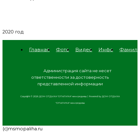
2020 год
Главная
Фото
Видео
Инфо
Фамил
Адм
инистрация сайта не несет
ответственности за достоверность
представленной информации
Copyright © 2026 ДОМ ОТДЫХА "ОПАЛИХА" минсредмаш | Powered by ДОМ ОТДЫХА
"ОПАЛИХА" минсредмаш
(с)msmopaliha.ru