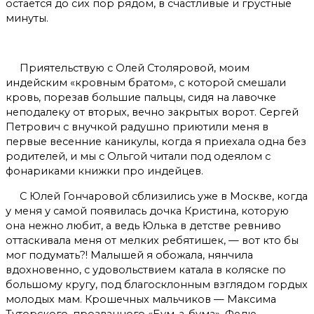
остаётся до сих пор рядом, в счастливые и грустные
минуты.
Приятельствую с Олей Столяровой, моим
индейским «кровным братом», с которой смешали
кровь, порезав большие пальцы, сидя на лавочке
неподалеку от вторых, вечно закрытых ворот. Сергей
Петрович с внучкой радушно приютили меня в
первые весенние каникулы, когда я приехала одна без
родителей, и мы с Ольгой читали под одеялом с
фонариками книжки про индейцев.
С Юлей Гончаровой сблизились уже в Москве, когда
у меня у самой появилась дочка Кристина, которую
она нежно любит, а ведь Юлька в детстве ревниво
оттаскивала меня от мелких ребятишек, — вот кто бы
мог подумать?! Малышей я обожала, нянчила
вдохновенно, с удовольствием катала в коляске по
большому кругу, под благосклонным взглядом гордых
молодых мам. Крошечных мальчиков — Максима
Туторского, прозванного «Бум-а-бума», Федю