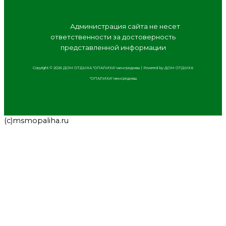
Адм
инистрация сайта не несет
ответственности за достоверность
представленной информации
Copyright © 2026 ДОМ ОТДЫХА "ОПАЛИХА" минсредмаш | Powered by ДОМ ОТДЫХА
"ОПАЛИХА" минсредмаш
(с)msmopaliha.ru