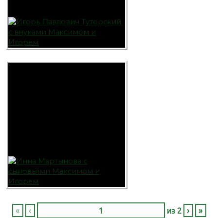
«
‹
из
2
›
»