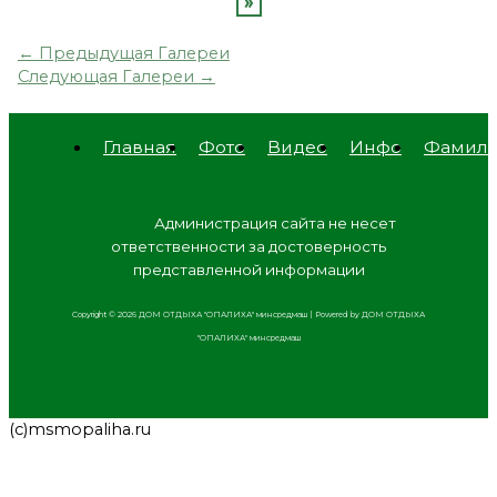
»
←
Предыдущая Галереи
Следующая Галереи
→
Главная
Фото
Видео
Инфо
Фамил
Адм
инистрация сайта не несет
ответственности за достоверность
представленной информации
Copyright © 2026 ДОМ ОТДЫХА "ОПАЛИХА" минсредмаш | Powered by ДОМ ОТДЫХА
"ОПАЛИХА" минсредмаш
(с)msmopaliha.ru