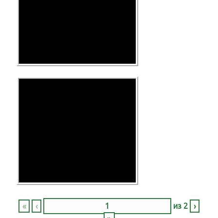
«
‹
из
2
›