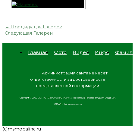
←
Предыдущая Галереи
Следующая Галереи
→
Главная
Фото
Видео
Инфо
Фамил
Адм
инистрация сайта не несет
ответственности за достоверность
представленной информации
Copyright © 2026 ДОМ ОТДЫХА "ОПАЛИХА" минсредмаш | Powered by ДОМ ОТДЫХА
"ОПАЛИХА" минсредмаш
(с)msmopaliha.ru