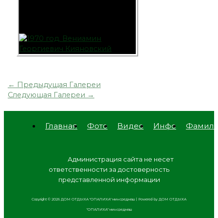
←
Предыдущая Галереи
Следующая Галереи
→
Главная
Фото
Видео
Инфо
Фамил
Адм
инистрация сайта не несет
ответственности за достоверность
представленной информации
Copyright © 2026 ДОМ ОТДЫХА "ОПАЛИХА" минсредмаш | Powered by ДОМ ОТДЫХА
"ОПАЛИХА" минсредмаш