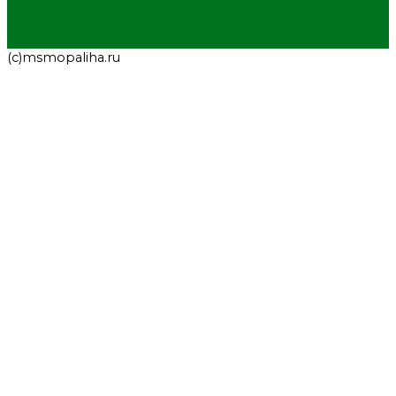
(с)msmopaliha.ru