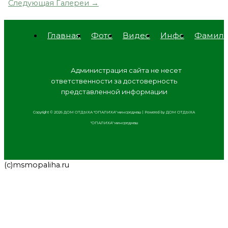
Следующая Галереи
→
Главная
Фото
Видео
Инфо
Фамил
Адм
инистрация сайта не несет
ответственности за достоверность
представленной информации
Copyright © 2026 ДОМ ОТДЫХА "ОПАЛИХА" минсредмаш | Powered by ДОМ ОТДЫХА
"ОПАЛИХА" минсредмаш
(с)msmopaliha.ru