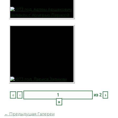
«
‹
из
2
›
»
←
Предыдущая Галереи