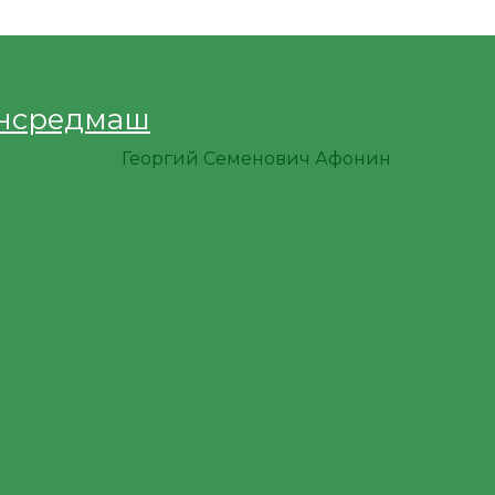
нсредмаш